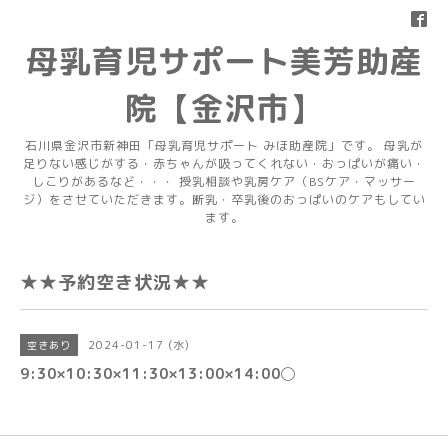
母乳育児サポート美芳助産
院【金沢市】
石川県金沢市新神田「母乳育児サポート みほ助産院」です。 母乳が
足りない感じがする・赤ちゃんが吸ってくれない・おっぱいが痛い・
しこりがあるなど・・・ 授乳相談や乳房ケア（BSケア・マッサー
ジ）をさせていただきます。断乳・卒乳後のおっぱいのケアもしてい
ます。
★★予約空き状況★★
2024-01-17 (水)
空きあり
9:30×10:30×11:30×13:00×14:00◯