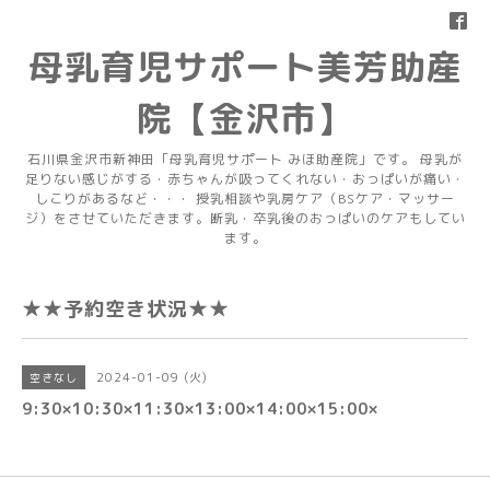
母乳育児サポート美芳助産
院【金沢市】
石川県金沢市新神田「母乳育児サポート みほ助産院」です。 母乳が
足りない感じがする・赤ちゃんが吸ってくれない・おっぱいが痛い・
しこりがあるなど・・・ 授乳相談や乳房ケア（BSケア・マッサー
ジ）をさせていただきます。断乳・卒乳後のおっぱいのケアもしてい
ます。
★★予約空き状況★★
2024-01-09 (火)
空きなし
9:30×10:30×11:30×13:00×14:00×15:00×