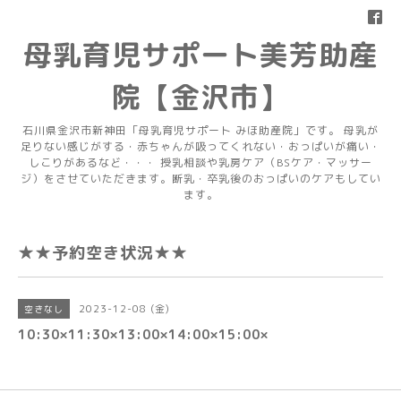
母乳育児サポート美芳助産
院【金沢市】
石川県金沢市新神田「母乳育児サポート みほ助産院」です。 母乳が
足りない感じがする・赤ちゃんが吸ってくれない・おっぱいが痛い・
しこりがあるなど・・・ 授乳相談や乳房ケア（BSケア・マッサー
ジ）をさせていただきます。断乳・卒乳後のおっぱいのケアもしてい
ます。
★★予約空き状況★★
2023-12-08 (金)
空きなし
10:30×11:30×13:00×14:00×15:00×