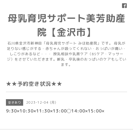
母乳育児サポート美芳助産
院【金沢市】
石川県金沢市新神田「母乳育児サポート みほ助産院」です。 母乳が
足りない感じがする・赤ちゃんが吸ってくれない・おっぱいが痛い・
しこりがあるなど・・・ 授乳相談や乳房ケア（BSケア・マッサー
ジ）をさせていただきます。断乳・卒乳後のおっぱいのケアもしてい
ます。
★★予約空き状況★★
2023-12-04 (月)
空きあり
9:30×10:30×11:30×13:00◯14:00×15:00×