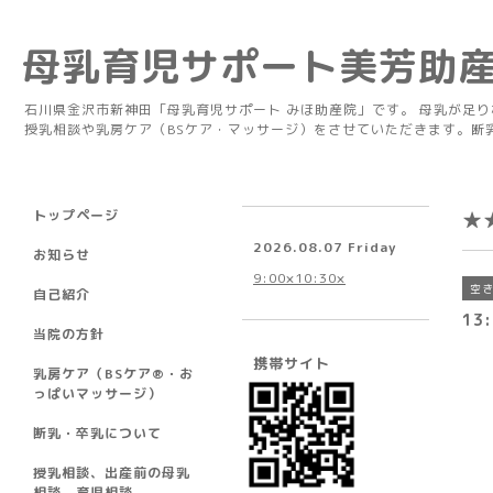
母乳育児サポート美芳助
石川県金沢市新神田「母乳育児サポート みほ助産院」です。 母乳が足
授乳相談や乳房ケア（BSケア・マッサージ）をさせていただきます。断
トップページ
★
2026.08.07 Friday
お知らせ
9:00×10:30×
空
自己紹介
13:
当院の方針
携帯サイト
乳房ケア（BSケア®︎・お
っぱいマッサージ）
断乳・卒乳について
授乳相談、出産前の母乳
相談、育児相談