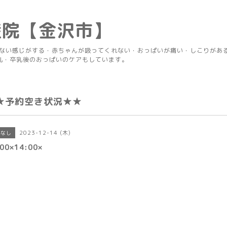
産院【金沢市】
りない感じがする・赤ちゃんが吸ってくれない・おっぱいが痛い・しこりがあ
乳・卒乳後のおっぱいのケアもしています。
★予約空き状況★★
2023-12-14 (木)
きなし
00×14:00×