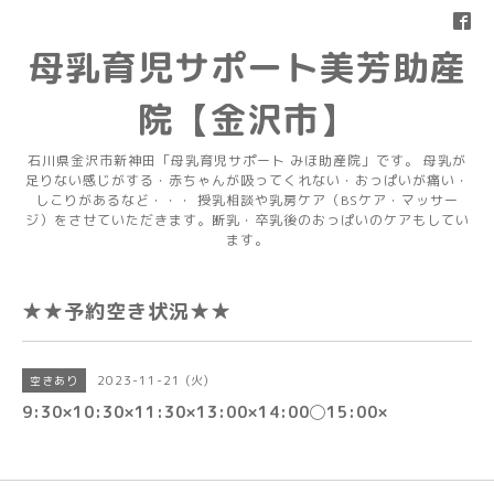
母乳育児サポート美芳助産
院【金沢市】
石川県金沢市新神田「母乳育児サポート みほ助産院」です。 母乳が
足りない感じがする・赤ちゃんが吸ってくれない・おっぱいが痛い・
しこりがあるなど・・・ 授乳相談や乳房ケア（BSケア・マッサー
ジ）をさせていただきます。断乳・卒乳後のおっぱいのケアもしてい
ます。
★★予約空き状況★★
2023-11-21 (火)
空きあり
9:30×10:30×11:30×13:00×14:00◯15:00×