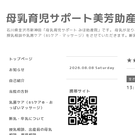
母乳育児サポート美芳助
石川県金沢市新神田「母乳育児サポート みほ助産院」です。 母乳が足
授乳相談や乳房ケア（BSケア・マッサージ）をさせていただきます。断
トップページ
★
2026.08.08 Saturday
お知らせ
空
自己紹介
13
携帯サイト
当院の方針
乳房ケア（BSケア®︎・お
っぱいマッサージ）
断乳・卒乳について
授乳相談、出産前の母乳
相談、育児相談