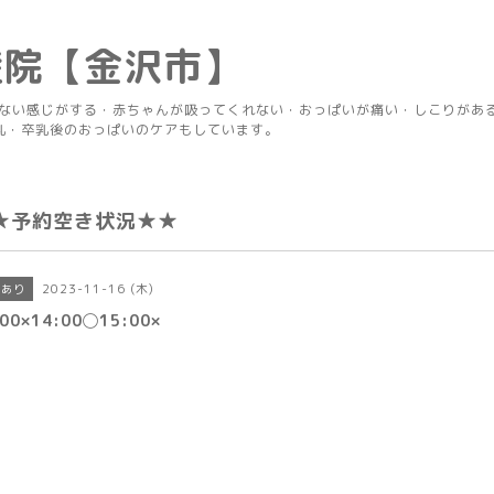
産院【金沢市】
りない感じがする・赤ちゃんが吸ってくれない・おっぱいが痛い・しこりがあ
乳・卒乳後のおっぱいのケアもしています。
★予約空き状況★★
2023-11-16 (木)
きあり
:00×14:00◯15:00×