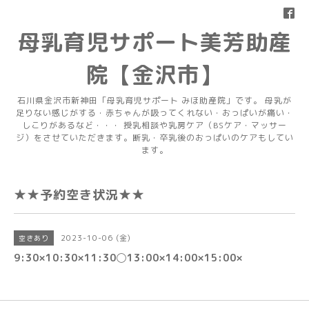
母乳育児サポート美芳助産
院【金沢市】
石川県金沢市新神田「母乳育児サポート みほ助産院」です。 母乳が
足りない感じがする・赤ちゃんが吸ってくれない・おっぱいが痛い・
しこりがあるなど・・・ 授乳相談や乳房ケア（BSケア・マッサー
ジ）をさせていただきます。断乳・卒乳後のおっぱいのケアもしてい
ます。
★★予約空き状況★★
2023-10-06 (金)
空きあり
9:30×10:30×11:30◯13:00×14:00×15:00×