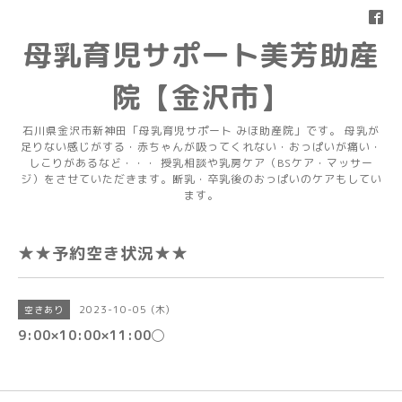
母乳育児サポート美芳助産
院【金沢市】
石川県金沢市新神田「母乳育児サポート みほ助産院」です。 母乳が
足りない感じがする・赤ちゃんが吸ってくれない・おっぱいが痛い・
しこりがあるなど・・・ 授乳相談や乳房ケア（BSケア・マッサー
ジ）をさせていただきます。断乳・卒乳後のおっぱいのケアもしてい
ます。
★★予約空き状況★★
2023-10-05 (木)
空きあり
9:00×10:00×11:00◯