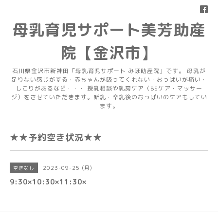
母乳育児サポート美芳助産
院【金沢市】
石川県金沢市新神田「母乳育児サポート みほ助産院」です。 母乳が
足りない感じがする・赤ちゃんが吸ってくれない・おっぱいが痛い・
しこりがあるなど・・・ 授乳相談や乳房ケア（BSケア・マッサー
ジ）をさせていただきます。断乳・卒乳後のおっぱいのケアもしてい
ます。
★★予約空き状況★★
2023-09-25 (月)
空きなし
9:30×10:30×11:30×