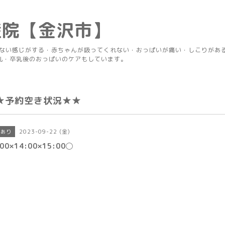
産院【金沢市】
りない感じがする・赤ちゃんが吸ってくれない・おっぱいが痛い・しこりがあ
乳・卒乳後のおっぱいのケアもしています。
★予約空き状況★★
2023-09-22 (金)
きあり
:00×14:00×15:00◯