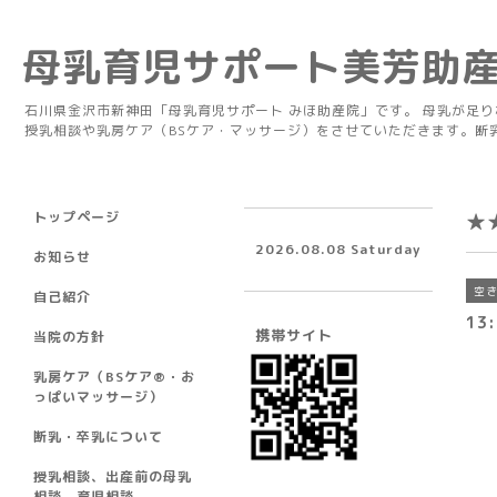
母乳育児サポート美芳助
石川県金沢市新神田「母乳育児サポート みほ助産院」です。 母乳が足
授乳相談や乳房ケア（BSケア・マッサージ）をさせていただきます。断
トップページ
★
2026.08.08 Saturday
お知らせ
空
自己紹介
13
携帯サイト
当院の方針
乳房ケア（BSケア®︎・お
っぱいマッサージ）
断乳・卒乳について
授乳相談、出産前の母乳
相談、育児相談