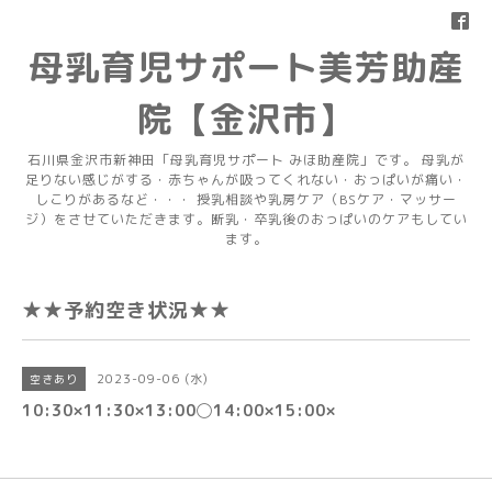
母乳育児サポート美芳助産
院【金沢市】
石川県金沢市新神田「母乳育児サポート みほ助産院」です。 母乳が
足りない感じがする・赤ちゃんが吸ってくれない・おっぱいが痛い・
しこりがあるなど・・・ 授乳相談や乳房ケア（BSケア・マッサー
ジ）をさせていただきます。断乳・卒乳後のおっぱいのケアもしてい
ます。
★★予約空き状況★★
2023-09-06 (水)
空きあり
10:30×11:30×13:00◯14:00×15:00×