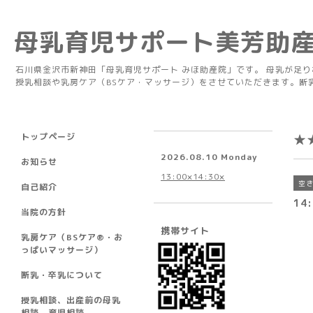
母乳育児サポート美芳助
石川県金沢市新神田「母乳育児サポート みほ助産院」です。 母乳が足
授乳相談や乳房ケア（BSケア・マッサージ）をさせていただきます。断
トップページ
★
2026.08.10 Monday
お知らせ
13:00×14:30×
空
自己紹介
14:
当院の方針
携帯サイト
乳房ケア（BSケア®︎・お
っぱいマッサージ）
断乳・卒乳について
授乳相談、出産前の母乳
相談、育児相談