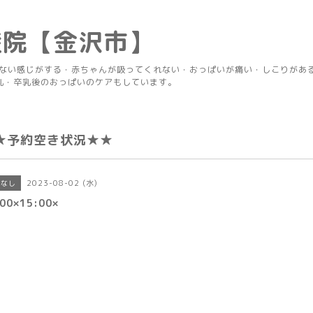
産院【金沢市】
りない感じがする・赤ちゃんが吸ってくれない・おっぱいが痛い・しこりがあ
乳・卒乳後のおっぱいのケアもしています。
★予約空き状況★★
2023-08-02 (水)
きなし
00×15:00×