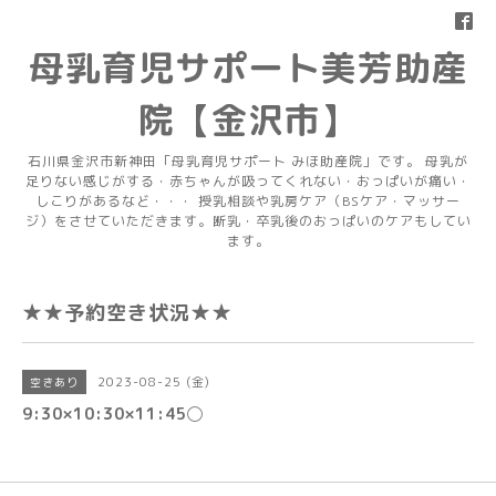
母乳育児サポート美芳助産
院【金沢市】
石川県金沢市新神田「母乳育児サポート みほ助産院」です。 母乳が
足りない感じがする・赤ちゃんが吸ってくれない・おっぱいが痛い・
しこりがあるなど・・・ 授乳相談や乳房ケア（BSケア・マッサー
ジ）をさせていただきます。断乳・卒乳後のおっぱいのケアもしてい
ます。
★★予約空き状況★★
2023-08-25 (金)
空きあり
9:30×10:30×11:45◯