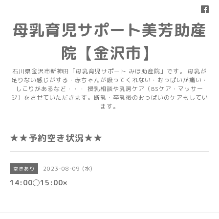
母乳育児サポート美芳助産
院【金沢市】
石川県金沢市新神田「母乳育児サポート みほ助産院」です。 母乳が
足りない感じがする・赤ちゃんが吸ってくれない・おっぱいが痛い・
しこりがあるなど・・・ 授乳相談や乳房ケア（BSケア・マッサー
ジ）をさせていただきます。断乳・卒乳後のおっぱいのケアもしてい
ます。
★★予約空き状況★★
2023-08-09 (水)
空きあり
14:00◯15:00×