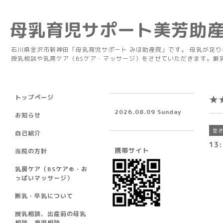
母乳育児サポート美芳助
石川県金沢市新神田「母乳育児サポート みほ助産院」です。 母乳が足
授乳相談や乳房ケア（BSケア・マッサージ）をさせていただきます。断
トップページ
★
2026.08.09 Sunday
お知らせ
空
自己紹介
13:
携帯サイト
当院の方針
乳房ケア（BSケア®︎・お
っぱいマッサージ）
断乳・卒乳について
授乳相談、出産前の母乳
相談、育児相談