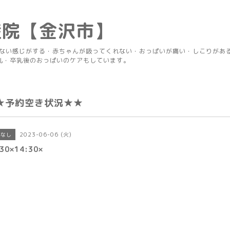
産院【金沢市】
りない感じがする・赤ちゃんが吸ってくれない・おっぱいが痛い・しこりがあ
乳・卒乳後のおっぱいのケアもしています。
★予約空き状況★★
2023-06-06 (火)
きなし
30×14:30×