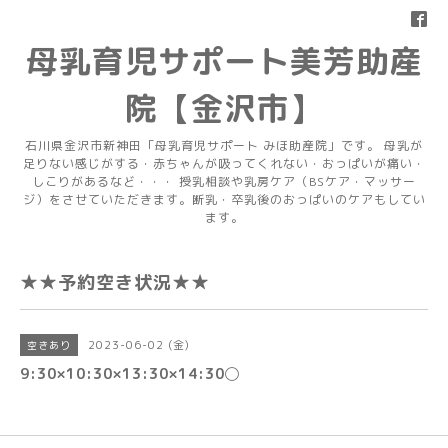
母乳育児サポート美芳助産
院【金沢市】
石川県金沢市新神田「母乳育児サポート みほ助産院」です。 母乳が
足りない感じがする・赤ちゃんが吸ってくれない・おっぱいが痛い・
しこりがあるなど・・・ 授乳相談や乳房ケア（BSケア・マッサー
ジ）をさせていただきます。断乳・卒乳後のおっぱいのケアもしてい
ます。
★★予約空き状況★★
2023-06-02 (金)
空きあり
9:30×10:30×13:30×14:30◯