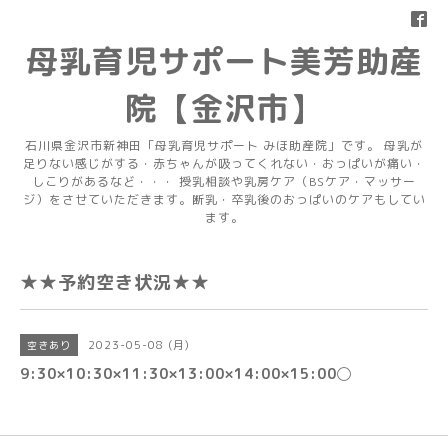
母乳育児サポート美芳助産
院【金沢市】
石川県金沢市新神田「母乳育児サポート みほ助産院」です。 母乳が
足りない感じがする・赤ちゃんが吸ってくれない・おっぱいが痛い・
しこりがあるなど・・・ 授乳相談や乳房ケア（BSケア・マッサー
ジ）をさせていただきます。断乳・卒乳後のおっぱいのケアもしてい
ます。
★★予約空き状況★★
2023-05-08 (月)
空きあり
9:30×10:30×11:30×13:00×14:00×15:00◯