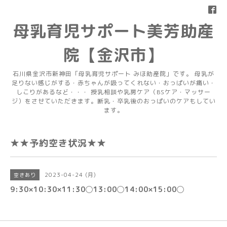
母乳育児サポート美芳助産
院【金沢市】
石川県金沢市新神田「母乳育児サポート みほ助産院」です。 母乳が
足りない感じがする・赤ちゃんが吸ってくれない・おっぱいが痛い・
しこりがあるなど・・・ 授乳相談や乳房ケア（BSケア・マッサー
ジ）をさせていただきます。断乳・卒乳後のおっぱいのケアもしてい
ます。
★★予約空き状況★★
2023-04-24 (月)
空きあり
9:30×10:30×11:30◯13:00◯14:00×15:00◯