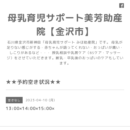
母乳育児サポート美芳助産
院【金沢市】
石川県金沢市新神田「母乳育児サポート みほ助産院」です。 母乳が
足りない感じがする・赤ちゃんが吸ってくれない・おっぱいが痛い・
しこりがあるなど・・・ 授乳相談や乳房ケア（BSケア・マッサー
ジ）をさせていただきます。断乳・卒乳後のおっぱいのケアもしてい
ます。
★★予約空き状況★★
2023-04-10 (月)
空きなし
13:00×14:00×15:00×