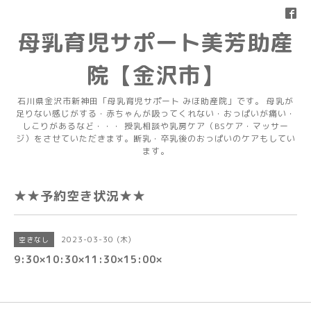
母乳育児サポート美芳助産
院【金沢市】
石川県金沢市新神田「母乳育児サポート みほ助産院」です。 母乳が
足りない感じがする・赤ちゃんが吸ってくれない・おっぱいが痛い・
しこりがあるなど・・・ 授乳相談や乳房ケア（BSケア・マッサー
ジ）をさせていただきます。断乳・卒乳後のおっぱいのケアもしてい
ます。
★★予約空き状況★★
2023-03-30 (木)
空きなし
9:30×10:30×11:30×15:00×