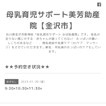
母乳育児サポート美芳助産
院【金沢市】
石川県金沢市新神田「母乳育児サポート みほ助産院」です。 母乳が
足りない感じがする・赤ちゃんが吸ってくれない・おっぱいが痛い・
しこりがあるなど・・・ 授乳相談や乳房ケア（BSケア・マッサー
ジ）をさせていただきます。断乳・卒乳後のおっぱいのケアもしてい
ます。
★★予約空き状況★★
2023-01-20 (金)
空きなし
9:30×10:30×11:30×