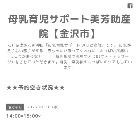
母乳育児サポート美芳助産
院【金沢市】
石川県金沢市新神田「母乳育児サポート みほ助産院」です。 母乳が
足りない感じがする・赤ちゃんが吸ってくれない・おっぱいが痛い・
しこりがあるなど・・・ 授乳相談や乳房ケア（BSケア・マッサー
ジ）をさせていただきます。断乳・卒乳後のおっぱいのケアもしてい
ます。
★★予約空き状況★★
2023-01-18 (水)
空きなし
14:00×15:00×