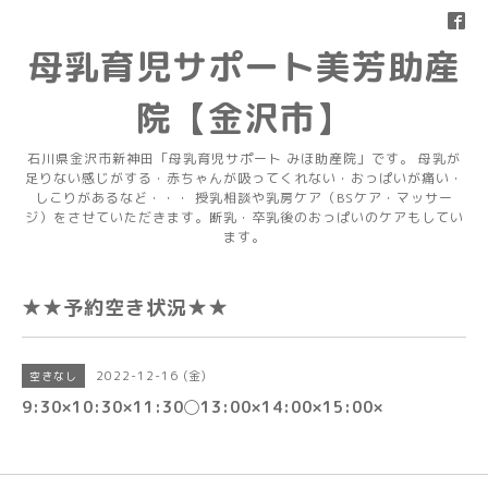
母乳育児サポート美芳助産
院【金沢市】
石川県金沢市新神田「母乳育児サポート みほ助産院」です。 母乳が
足りない感じがする・赤ちゃんが吸ってくれない・おっぱいが痛い・
しこりがあるなど・・・ 授乳相談や乳房ケア（BSケア・マッサー
ジ）をさせていただきます。断乳・卒乳後のおっぱいのケアもしてい
ます。
★★予約空き状況★★
2022-12-16 (金)
空きなし
9:30×10:30×11:30◯13:00×14:00×15:00×