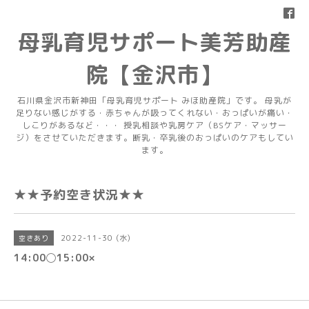
母乳育児サポート美芳助産
院【金沢市】
石川県金沢市新神田「母乳育児サポート みほ助産院」です。 母乳が
足りない感じがする・赤ちゃんが吸ってくれない・おっぱいが痛い・
しこりがあるなど・・・ 授乳相談や乳房ケア（BSケア・マッサー
ジ）をさせていただきます。断乳・卒乳後のおっぱいのケアもしてい
ます。
★★予約空き状況★★
2022-11-30 (水)
空きあり
14:00◯15:00×