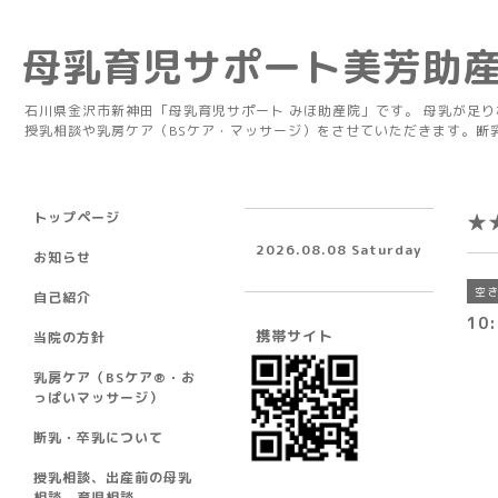
母乳育児サポート美芳助
石川県金沢市新神田「母乳育児サポート みほ助産院」です。 母乳が足
授乳相談や乳房ケア（BSケア・マッサージ）をさせていただきます。断
トップページ
★
2026.08.08 Saturday
お知らせ
空
自己紹介
10:
携帯サイト
当院の方針
乳房ケア（BSケア®︎・お
っぱいマッサージ）
断乳・卒乳について
授乳相談、出産前の母乳
相談、育児相談