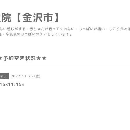
産院【金沢市】
りない感じがする・赤ちゃんが吸ってくれない・おっぱいが痛い・しこりがあ
乳・卒乳後のおっぱいのケアもしています。
★予約空き状況★★
2022-11-25 (金)
きなし
15×11:15×