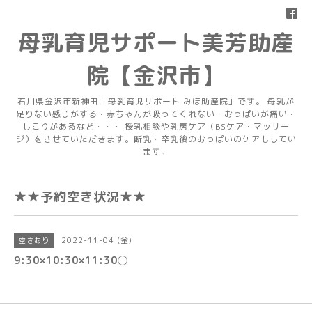
母乳育児サポート美芳助産
院【金沢市】
石川県金沢市新神田「母乳育児サポート みほ助産院」です。 母乳が
足りない感じがする・赤ちゃんが吸ってくれない・おっぱいが痛い・
しこりがあるなど・・・ 授乳相談や乳房ケア（BSケア・マッサー
ジ）をさせていただきます。断乳・卒乳後のおっぱいのケアもしてい
ます。
★★予約空き状況★★
2022-11-04 (金)
空きあり
9:30×10:30×11:30◯