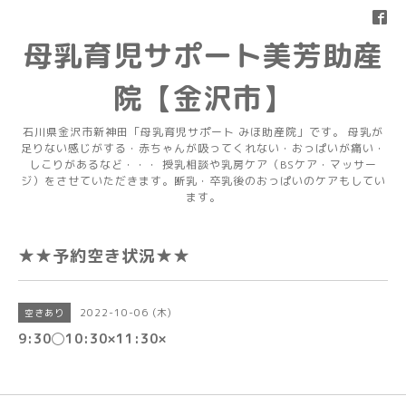
母乳育児サポート美芳助産
院【金沢市】
石川県金沢市新神田「母乳育児サポート みほ助産院」です。 母乳が
足りない感じがする・赤ちゃんが吸ってくれない・おっぱいが痛い・
しこりがあるなど・・・ 授乳相談や乳房ケア（BSケア・マッサー
ジ）をさせていただきます。断乳・卒乳後のおっぱいのケアもしてい
ます。
★★予約空き状況★★
2022-10-06 (木)
空きあり
9:30◯10:30×11:30×