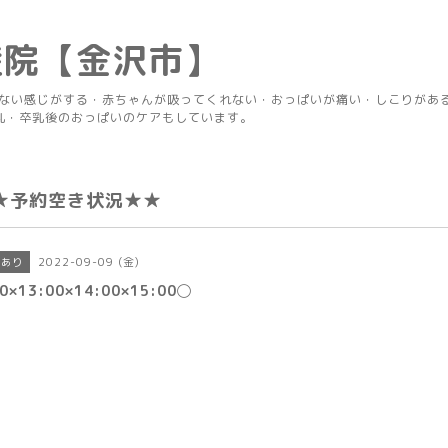
産院【金沢市】
りない感じがする・赤ちゃんが吸ってくれない・おっぱいが痛い・しこりがあ
乳・卒乳後のおっぱいのケアもしています。
★予約空き状況★★
2022-09-09 (金)
きあり
30×13:00×14:00×15:00◯