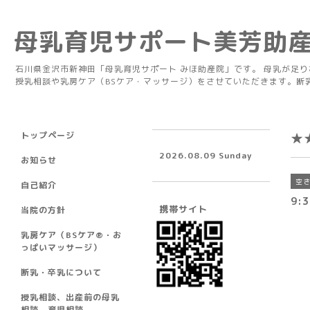
母乳育児サポート美芳助
石川県金沢市新神田「母乳育児サポート みほ助産院」です。 母乳が足
授乳相談や乳房ケア（BSケア・マッサージ）をさせていただきます。断
トップページ
★
2026.08.09 Sunday
お知らせ
空
自己紹介
9:
携帯サイト
当院の方針
乳房ケア（BSケア®︎・お
っぱいマッサージ）
断乳・卒乳について
授乳相談、出産前の母乳
相談、育児相談