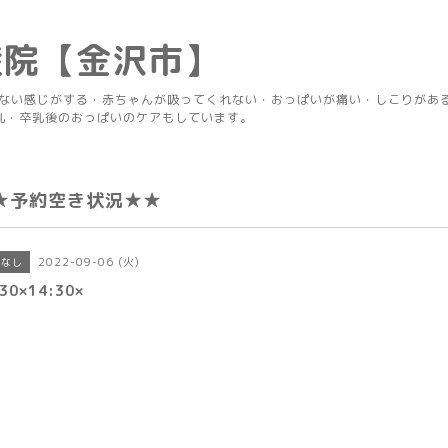
産院【金沢市】
りない感じがする・赤ちゃんが吸ってくれない・おっぱいが痛い・しこりがあ
乳・卒乳後のおっぱいのケアもしています。
★予約空き状況★★
2022-09-06 (火)
きなし
30×14:30×