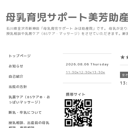
母乳育児サポート美芳助
石川県金沢市新神田「母乳育児サポート みほ助産院」です。 母乳が足
授乳相談や乳房ケア（BSケア・マッサージ）をさせていただきます。断
トップページ
★
2026.08.06 Thursday
お知らせ
11:30×12:30×13:30×
空
自己紹介
13:
当院の方針
携帯サイト
乳房ケア（BSケア®︎・お
っぱいマッサージ）
断乳・卒乳について
授乳相談、出産前の母乳
相談、育児相談