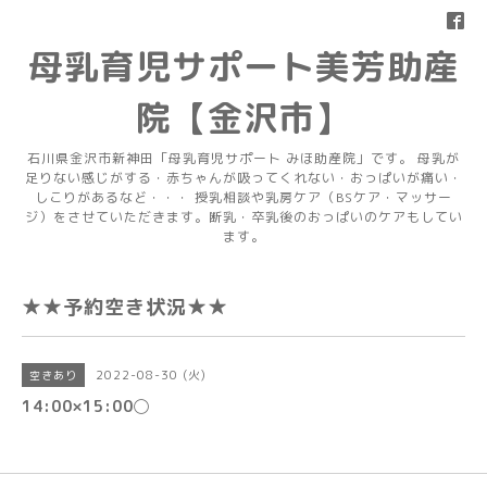
母乳育児サポート美芳助産
院【金沢市】
石川県金沢市新神田「母乳育児サポート みほ助産院」です。 母乳が
足りない感じがする・赤ちゃんが吸ってくれない・おっぱいが痛い・
しこりがあるなど・・・ 授乳相談や乳房ケア（BSケア・マッサー
ジ）をさせていただきます。断乳・卒乳後のおっぱいのケアもしてい
ます。
★★予約空き状況★★
2022-08-30 (火)
空きあり
14:00×15:00◯