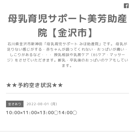
母乳育児サポート美芳助産
院【金沢市】
石川県金沢市新神田「母乳育児サポート みほ助産院」です。 母乳が
足りない感じがする・赤ちゃんが吸ってくれない・おっぱいが痛い・
しこりがあるなど・・・ 授乳相談や乳房ケア（BSケア・マッサー
ジ）をさせていただきます。断乳・卒乳後のおっぱいのケアもしてい
ます。
★★予約空き状況★★
2022-08-01 (月)
空きあり
10:00×11:00×13:00◯14:00◯