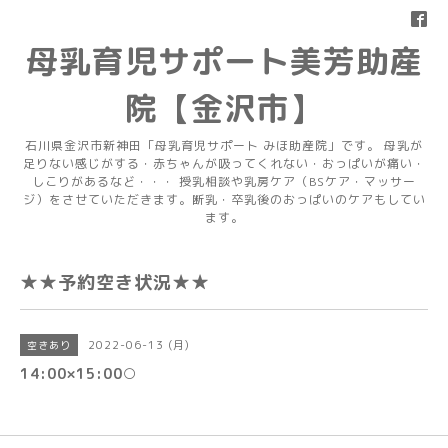
母乳育児サポート美芳助産
院【金沢市】
石川県金沢市新神田「母乳育児サポート みほ助産院」です。 母乳が
足りない感じがする・赤ちゃんが吸ってくれない・おっぱいが痛い・
しこりがあるなど・・・ 授乳相談や乳房ケア（BSケア・マッサー
ジ）をさせていただきます。断乳・卒乳後のおっぱいのケアもしてい
ます。
★★予約空き状況★★
2022-06-13 (月)
空きあり
14:00×15:00○