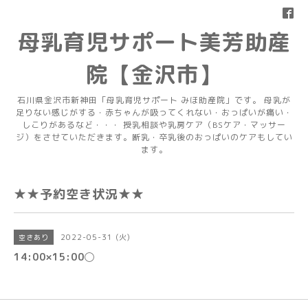
母乳育児サポート美芳助産
院【金沢市】
石川県金沢市新神田「母乳育児サポート みほ助産院」です。 母乳が
足りない感じがする・赤ちゃんが吸ってくれない・おっぱいが痛い・
しこりがあるなど・・・ 授乳相談や乳房ケア（BSケア・マッサー
ジ）をさせていただきます。断乳・卒乳後のおっぱいのケアもしてい
ます。
★★予約空き状況★★
2022-05-31 (火)
空きあり
14:00×15:00◯