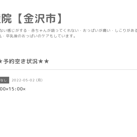
産院【金沢市】
りない感じがする・赤ちゃんが吸ってくれない・おっぱいが痛い・しこりがあ
乳・卒乳後のおっぱいのケアもしています。
★予約空き状況★★
2022-05-02 (月)
きなし
00×15:00×