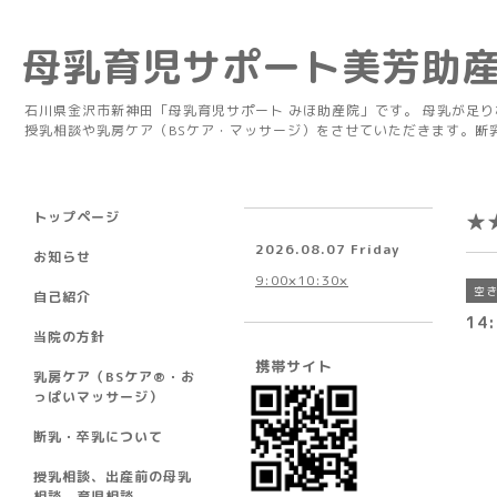
母乳育児サポート美芳助
石川県金沢市新神田「母乳育児サポート みほ助産院」です。 母乳が足
授乳相談や乳房ケア（BSケア・マッサージ）をさせていただきます。断
トップページ
★
2026.08.07 Friday
お知らせ
9:00×10:30×
空
自己紹介
14:
当院の方針
携帯サイト
乳房ケア（BSケア®︎・お
っぱいマッサージ）
断乳・卒乳について
授乳相談、出産前の母乳
相談、育児相談