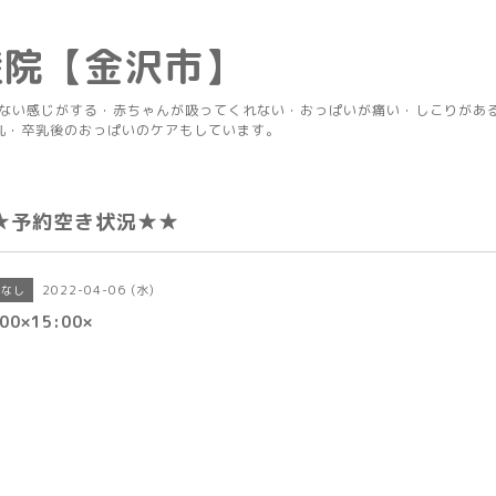
産院【金沢市】
りない感じがする・赤ちゃんが吸ってくれない・おっぱいが痛い・しこりがあ
乳・卒乳後のおっぱいのケアもしています。
★予約空き状況★★
2022-04-06 (水)
きなし
00×15:00×