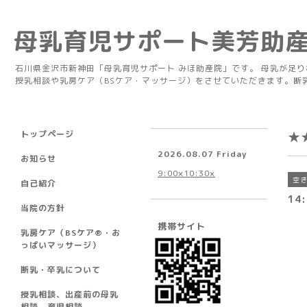
母乳育児サポート美芳助
石川県金沢市新神田「母乳育児サポート みほ助産院」です。 母乳が足
授乳相談や乳房ケア（BSケア・マッサージ）をさせていただきます。断
トップページ
★
2026.08.07 Friday
お知らせ
9:00×10:30×
空
自己紹介
14:
当院の方針
携帯サイト
乳房ケア（BSケア®︎・お
っぱいマッサージ）
断乳・卒乳について
授乳相談、出産前の母乳
相談、育児相談