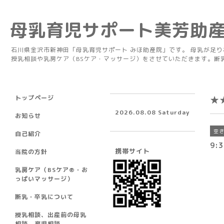
母乳育児サポート美芳助
石川県金沢市新神田「母乳育児サポート みほ助産院」です。 母乳が足
授乳相談や乳房ケア（BSケア・マッサージ）をさせていただきます。断
トップページ
★
2026.08.08 Saturday
お知らせ
空
自己紹介
9:
携帯サイト
当院の方針
乳房ケア（BSケア®︎・お
っぱいマッサージ）
断乳・卒乳について
授乳相談、出産前の母乳
相談、育児相談