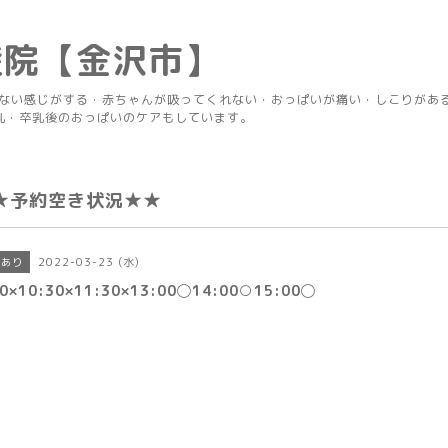
産院【金沢市】
りない感じがする・赤ちゃんが吸ってくれない・おっぱいが痛い・しこりがあ
乳・卒乳後のおっぱいのケアもしています。
★予約空き状況★★
2022-03-23 (水)
きあり
30×10:30×11:30×13:00◯14:00○15:00◯