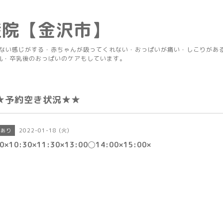
産院【金沢市】
りない感じがする・赤ちゃんが吸ってくれない・おっぱいが痛い・しこりがあ
乳・卒乳後のおっぱいのケアもしています。
★予約空き状況★★
2022-01-18 (火)
きあり
30×10:30×11:30×13:00◯14:00×15:00×