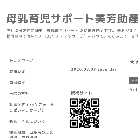
母乳育児サポート美芳助
石川県金沢市新神田「母乳育児サポート みほ助産院」です。 母乳が足
授乳相談や乳房ケア（BSケア・マッサージ）をさせていただきます。断
トップページ
★
2026.08.08 Saturday
お知らせ
空
自己紹介
9:
携帯サイト
当院の方針
乳房ケア（BSケア®︎・お
っぱいマッサージ）
断乳・卒乳について
授乳相談、出産前の母乳
相談、育児相談