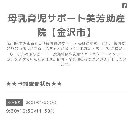
母乳育児サポート美芳助産
院【金沢市】
石川県金沢市新神田「母乳育児サポート みほ助産院」です。 母乳が
足りない感じがする・赤ちゃんが吸ってくれない・おっぱいが痛い・
しこりがあるなど・・・ 授乳相談や乳房ケア（BSケア・マッサー
ジ）をさせていただきます。断乳・卒乳後のおっぱいのケアもしてい
ます。
★★予約空き状況★★
2022-01-26 (水)
空きあり
9:30×10:30×11:30◯