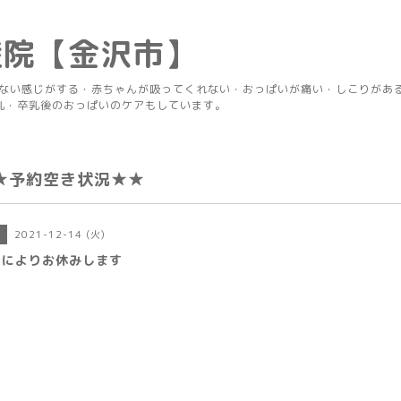
産院【金沢市】
りない感じがする・赤ちゃんが吸ってくれない・おっぱいが痛い・しこりがあ
乳・卒乳後のおっぱいのケアもしています。
★予約空き状況★★
2021-12-14 (火)
日
合によりお休みします