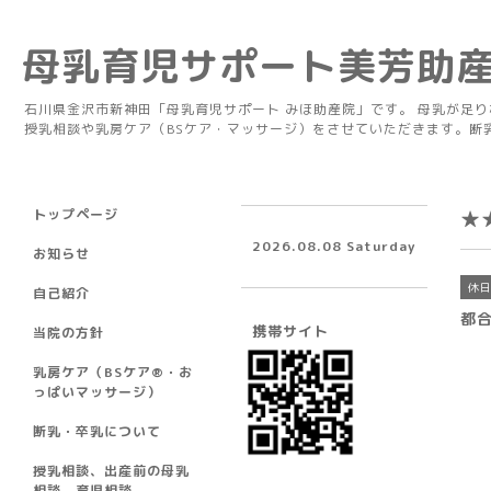
母乳育児サポート美芳助
石川県金沢市新神田「母乳育児サポート みほ助産院」です。 母乳が足
授乳相談や乳房ケア（BSケア・マッサージ）をさせていただきます。断
トップページ
★
2026.08.08 Saturday
お知らせ
休
自己紹介
都
携帯サイト
当院の方針
乳房ケア（BSケア®︎・お
っぱいマッサージ）
断乳・卒乳について
授乳相談、出産前の母乳
相談、育児相談