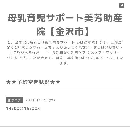
母乳育児サポート美芳助産
院【金沢市】
石川県金沢市新神田「母乳育児サポート みほ助産院」です。 母乳が
足りない感じがする・赤ちゃんが吸ってくれない・おっぱいが痛い・
しこりがあるなど・・・ 授乳相談や乳房ケア（BSケア・マッサー
ジ）をさせていただきます。断乳・卒乳後のおっぱいのケアもしてい
ます。
★★予約空き状況★★
2021-11-25 (木)
空きあり
14:00○15:00×