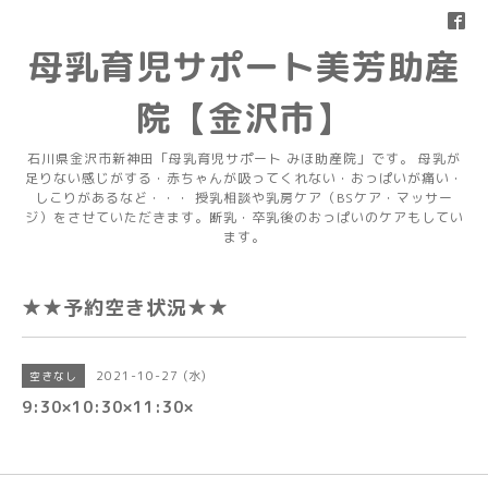
母乳育児サポート美芳助産
院【金沢市】
石川県金沢市新神田「母乳育児サポート みほ助産院」です。 母乳が
足りない感じがする・赤ちゃんが吸ってくれない・おっぱいが痛い・
しこりがあるなど・・・ 授乳相談や乳房ケア（BSケア・マッサー
ジ）をさせていただきます。断乳・卒乳後のおっぱいのケアもしてい
ます。
★★予約空き状況★★
2021-10-27 (水)
空きなし
9:30×10:30×11:30×