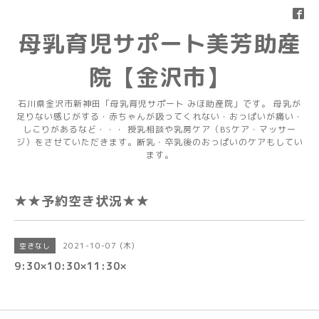
母乳育児サポート美芳助産
院【金沢市】
石川県金沢市新神田「母乳育児サポート みほ助産院」です。 母乳が
足りない感じがする・赤ちゃんが吸ってくれない・おっぱいが痛い・
しこりがあるなど・・・ 授乳相談や乳房ケア（BSケア・マッサー
ジ）をさせていただきます。断乳・卒乳後のおっぱいのケアもしてい
ます。
★★予約空き状況★★
2021-10-07 (木)
空きなし
9:30×10:30×11:30×