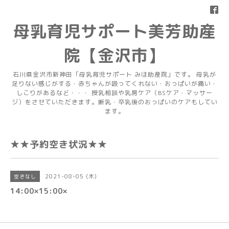
母乳育児サポート美芳助産
院【金沢市】
石川県金沢市新神田「母乳育児サポート みほ助産院」です。 母乳が
足りない感じがする・赤ちゃんが吸ってくれない・おっぱいが痛い・
しこりがあるなど・・・ 授乳相談や乳房ケア（BSケア・マッサー
ジ）をさせていただきます。断乳・卒乳後のおっぱいのケアもしてい
ます。
★★予約空き状況★★
2021-08-05 (木)
空きなし
14:00×15:00×