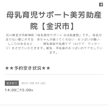
母乳育児サポート美芳助産
院【金沢市】
石川県金沢市新神田「母乳育児サポート みほ助産院」です。 母乳が
足りない感じがする・赤ちゃんが吸ってくれない・おっぱいが痛い・
しこりがあるなど・・・ 授乳相談や乳房ケア（BSケア・マッサー
ジ）をさせていただきます。断乳・卒乳後のおっぱいのケアもしてい
ます。
★★予約空き状況★★
2021-08-03 (火)
空きあり
14:00◯15:00×