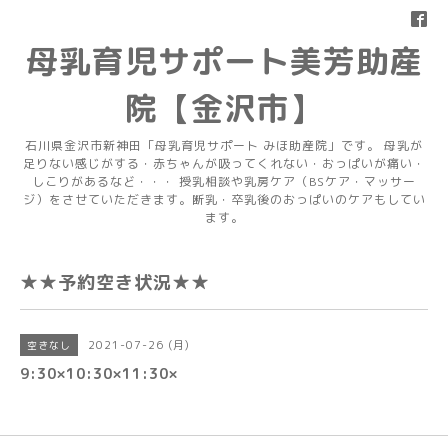
母乳育児サポート美芳助産
院【金沢市】
石川県金沢市新神田「母乳育児サポート みほ助産院」です。 母乳が
足りない感じがする・赤ちゃんが吸ってくれない・おっぱいが痛い・
しこりがあるなど・・・ 授乳相談や乳房ケア（BSケア・マッサー
ジ）をさせていただきます。断乳・卒乳後のおっぱいのケアもしてい
ます。
★★予約空き状況★★
2021-07-26 (月)
空きなし
9:30×10:30×11:30×