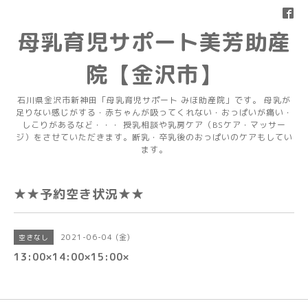
母乳育児サポート美芳助産
院【金沢市】
石川県金沢市新神田「母乳育児サポート みほ助産院」です。 母乳が
足りない感じがする・赤ちゃんが吸ってくれない・おっぱいが痛い・
しこりがあるなど・・・ 授乳相談や乳房ケア（BSケア・マッサー
ジ）をさせていただきます。断乳・卒乳後のおっぱいのケアもしてい
ます。
★★予約空き状況★★
2021-06-04 (金)
空きなし
13:00×14:00×15:00×