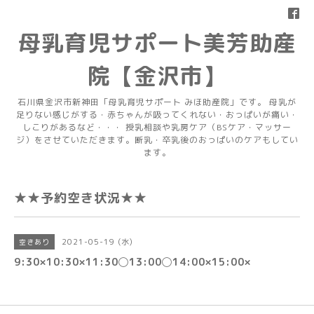
母乳育児サポート美芳助産
院【金沢市】
石川県金沢市新神田「母乳育児サポート みほ助産院」です。 母乳が
足りない感じがする・赤ちゃんが吸ってくれない・おっぱいが痛い・
しこりがあるなど・・・ 授乳相談や乳房ケア（BSケア・マッサー
ジ）をさせていただきます。断乳・卒乳後のおっぱいのケアもしてい
ます。
★★予約空き状況★★
2021-05-19 (水)
空きあり
9:30×10:30×11:30◯13:00◯14:00×15:00×