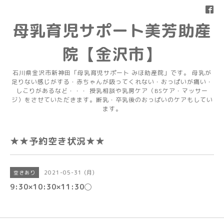
母乳育児サポート美芳助産
院【金沢市】
石川県金沢市新神田「母乳育児サポート みほ助産院」です。 母乳が
足りない感じがする・赤ちゃんが吸ってくれない・おっぱいが痛い・
しこりがあるなど・・・ 授乳相談や乳房ケア（BSケア・マッサー
ジ）をさせていただきます。断乳・卒乳後のおっぱいのケアもしてい
ます。
★★予約空き状況★★
2021-05-31 (月)
空きあり
9:30×10:30×11:30◯