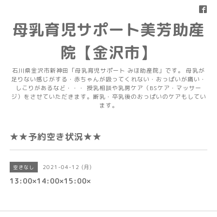
母乳育児サポート美芳助産
院【金沢市】
石川県金沢市新神田「母乳育児サポート みほ助産院」です。 母乳が
足りない感じがする・赤ちゃんが吸ってくれない・おっぱいが痛い・
しこりがあるなど・・・ 授乳相談や乳房ケア（BSケア・マッサー
ジ）をさせていただきます。断乳・卒乳後のおっぱいのケアもしてい
ます。
★★予約空き状況★★
2021-04-12 (月)
空きなし
13:00×14:00×15:00×